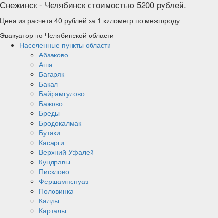
Снежинск - Челябинск стоимостью 5200 рублей.
Цена из расчета 40 рублей за 1 километр по межгороду
Эвакуатор по Челябинской области
Населенные пункты области
Абзаково
Аша
Багаряк
Бакал
Байрамгулово
Бажово
Бреды
Бродокалмак
Бутаки
Касарги
Верхний Уфалей
Кундравы
Писклово
Фершампенуаз
Половинка
Калды
Карталы