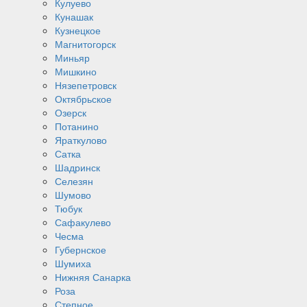
Кулуево
Кунашак
Кузнецкое
Магнитогорск
Миньяр
Мишкино
Нязепетровск
Октябрьское
Озерск
Потанино
Яраткулово
Сатка
Шадринск
Селезян
Шумово
Тюбук
Сафакулево
Чесма
Губернское
Шумиха
Нижняя Санарка
Роза
Степное