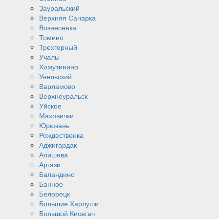
Зауральский
Верхняя Санарка
Вознесенка
Томино
Трехгорный
Учалы
Хомутинино
Увельский
Варламово
Верхнеуральск
Уйское
Маховички
Юрюзань
Рождественка
Аджигардак
Алишева
Аргази
Баландино
Банное
Белорецк
Большие Харлуши
Большой Кисегач