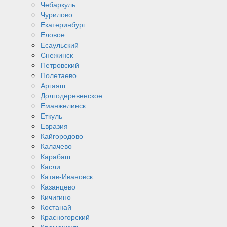
Чебаркуль
Чурилово
Екатеринбург
Еловое
Есаульский
Снежинск
Петровский
Полетаево
Аргаяш
Долгодеревенское
Еманжелинск
Еткуль
Евразия
Кайгородово
Калачево
Карабаш
Касли
Катав-Ивановск
Казанцево
Кичигино
Костанай
Красногорский