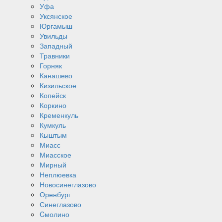
Уфа
Уксянское
Юргамыш
Увильды
Западный
Травники
Горняк
Канашево
Кизильское
Копейск
Коркино
Кременкуль
Кумкуль
Кыштым
Миасс
Миасское
Мирный
Неплюевка
Новосинеглазово
Оренбург
Синеглазово
Cмолино