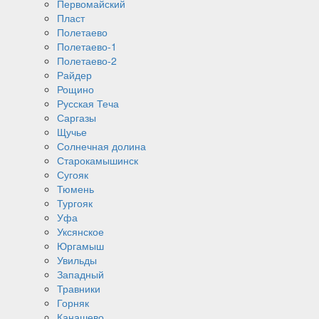
Первомайский
Пласт
Полетаево
Полетаево-1
Полетаево-2
Райдер
Рощино
Русская Теча
Саргазы
Щучье
Солнечная долина
Старокамышинск
Сугояк
Тюмень
Тургояк
Уфа
Уксянское
Юргамыш
Увильды
Западный
Травники
Горняк
Канашево