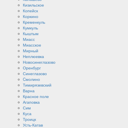
Кизильское
Копейск
Коркино
Кременкуль
Кумкуль
Кыштым
Миасс
Миасское
Мирный
Неплюевка
Новосинеглазово
Оренбург
Синеглазово
Cмолино
Тимирязевский
Варна
Красное поле
Агаповка
Сим
Куса
Троицк
Усть-Катав