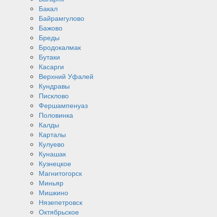
Бакал
Байрамгулово
Бажово
Бреды
Бродокалмак
Бутаки
Касарги
Верхний Уфалей
Кундравы
Писклово
Фершампенуаз
Половинка
Калды
Карталы
Кулуево
Кунашак
Кузнецкое
Магнитогорск
Миньяр
Мишкино
Нязепетровск
Октябрьское