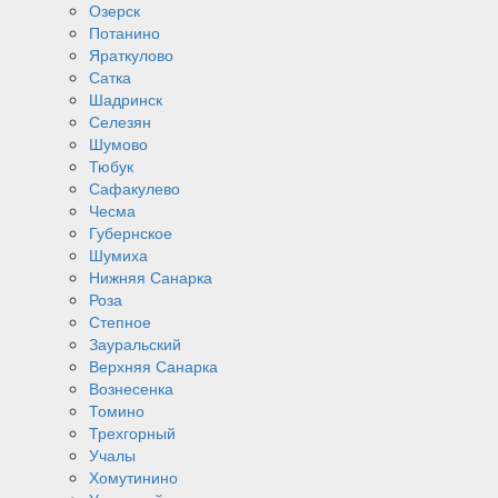
Озерск
Потанино
Яраткулово
Сатка
Шадринск
Селезян
Шумово
Тюбук
Сафакулево
Чесма
Губернское
Шумиха
Нижняя Санарка
Роза
Степное
Зауральский
Верхняя Санарка
Вознесенка
Томино
Трехгорный
Учалы
Хомутинино