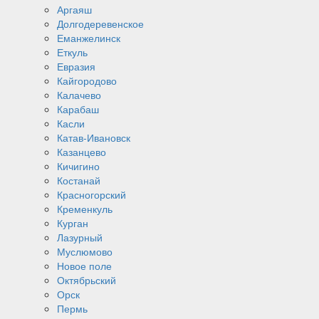
Аргаяш
Долгодеревенское
Еманжелинск
Еткуль
Евразия
Кайгородово
Калачево
Карабаш
Касли
Катав-Ивановск
Казанцево
Кичигино
Костанай
Красногорский
Кременкуль
Курган
Лазурный
Муслюмово
Новое поле
Октябрьский
Орск
Пермь