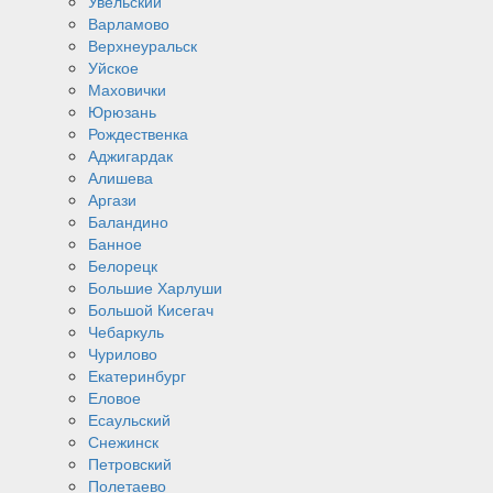
Увельский
Варламово
Верхнеуральск
Уйское
Маховички
Юрюзань
Рождественка
Аджигардак
Алишева
Аргази
Баландино
Банное
Белорецк
Большие Харлуши
Большой Кисегач
Чебаркуль
Чурилово
Екатеринбург
Еловое
Есаульский
Снежинск
Петровский
Полетаево