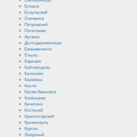
Еловое
Есаульский
Снежинск
Петровский
Полетаево
Аргаяш
Долгодеревенское
Еманжелинск
Еткуль
Евразия
Кайгородово
Калачево
Карабаш
Касли
Катав-Ивановск
Казанцево
Кичигино
Костанай
Красногорский
Кременкуль
Курган
Лазурный