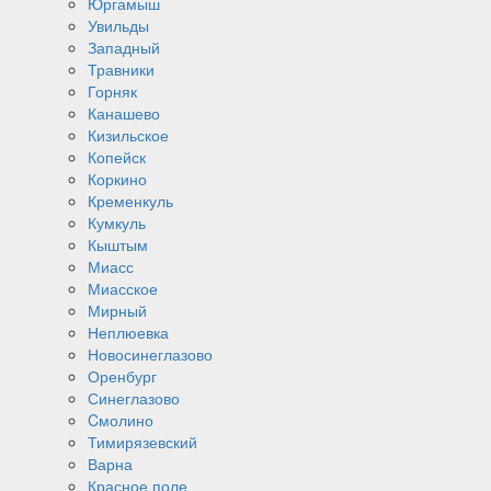
Юргамыш
Увильды
Западный
Травники
Горняк
Канашево
Кизильское
Копейск
Коркино
Кременкуль
Кумкуль
Кыштым
Миасс
Миасское
Мирный
Неплюевка
Новосинеглазово
Оренбург
Синеглазово
Cмолино
Тимирязевский
Варна
Красное поле