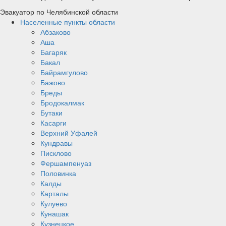
Эвакуатор по Челябинской области
Населенные пункты области
Абзаково
Аша
Багаряк
Бакал
Байрамгулово
Бажово
Бреды
Бродокалмак
Бутаки
Касарги
Верхний Уфалей
Кундравы
Писклово
Фершампенуаз
Половинка
Калды
Карталы
Кулуево
Кунашак
Кузнецкое