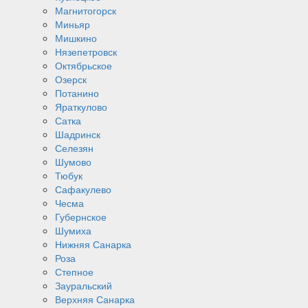
Магнитогорск
Миньяр
Мишкино
Нязепетровск
Октябрьское
Озерск
Потанино
Яраткулово
Сатка
Шадринск
Селезян
Шумово
Тюбук
Сафакулево
Чесма
Губернское
Шумиха
Нижняя Санарка
Роза
Степное
Зауральский
Верхняя Санарка