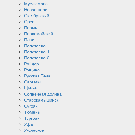
Муслюмово
Новое поле
Октябрьский
Орск
Пермь
Первомайский
Пласт
Полетаево
Полетаево-1
Полетаево-2
Райдер
Рощино
Русская Теча
Саргазы
Щучье
Солнечная долина
Старокамышинск
Сугояк
Тюмень
Тургояк
Уфа
Уксянское