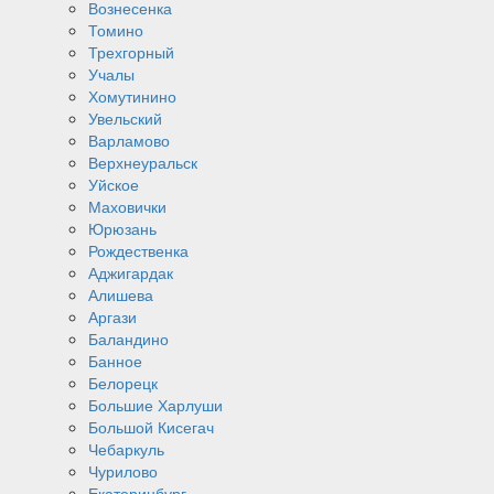
Вознесенка
Томино
Трехгорный
Учалы
Хомутинино
Увельский
Варламово
Верхнеуральск
Уйское
Маховички
Юрюзань
Рождественка
Аджигардак
Алишева
Аргази
Баландино
Банное
Белорецк
Большие Харлуши
Большой Кисегач
Чебаркуль
Чурилово
Екатеринбург