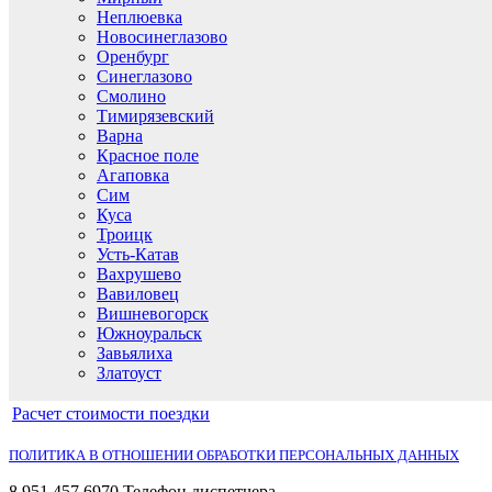
Неплюевка
Новосинеглазово
Оренбург
Синеглазово
Cмолино
Тимирязевский
Варна
Красное поле
Агаповка
Сим
Куса
Троицк
Усть-Катав
Вахрушево
Вавиловец
Вишневогорск
Южноуральск
Завьялиха
Златоуст
Расчет стоимости поездки
ПОЛИТИКА В ОТНОШЕНИИ ОБРАБОТКИ ПЕРСОНАЛЬНЫХ ДАННЫХ
8 951 457 6970 Телефон диспетчера