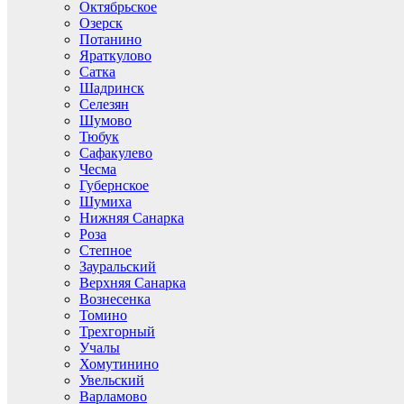
Октябрьское
Озерск
Потанино
Яраткулово
Сатка
Шадринск
Селезян
Шумово
Тюбук
Сафакулево
Чесма
Губернское
Шумиха
Нижняя Санарка
Роза
Степное
Зауральский
Верхняя Санарка
Вознесенка
Томино
Трехгорный
Учалы
Хомутинино
Увельский
Варламово