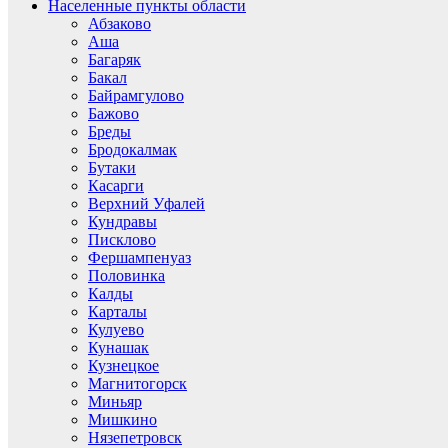
Населенные пункты области
Абзаково
Аша
Багаряк
Бакал
Байрамгулово
Бажово
Бреды
Бродокалмак
Бутаки
Касарги
Верхний Уфалей
Кундравы
Писклово
Фершампенуаз
Половинка
Калды
Карталы
Кулуево
Кунашак
Кузнецкое
Магнитогорск
Миньяр
Мишкино
Нязепетровск