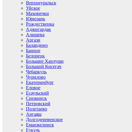
Верхнеуральск
Уйское
Маховички
Юрюзань
Рождественка
Аджигардак
Алишева
Аргази
Баландино
Банное
Белорецк
Большие Харлуши
Большой Кисегач
Чебаркуль
Чурилово
Екатеринбург
Еловое
Есаульский
Снежинск
Петровский
Полетаево
Аргаяш
Долгодеревенское
Еманжелинск
Еткуль